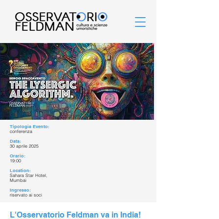
Tipologia Evento:
conferenza
Data:
30 aprile 2025
Orario:
19:00
Location:
Sahara Star Hotel,​
Mumbai
Ingresso:
riservato ai soci
L'Osservatorio Feldman va in India!