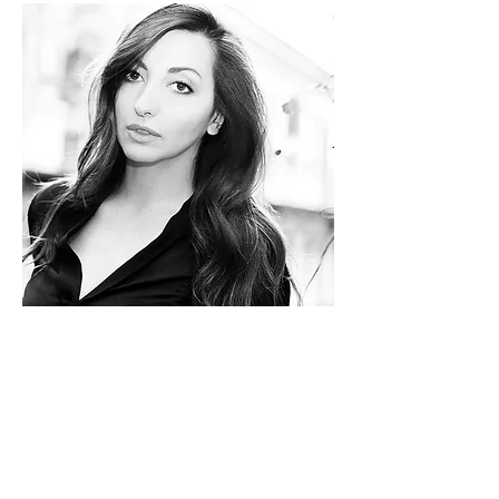
Federica Cacciola
Fondatrice
I responsabili.