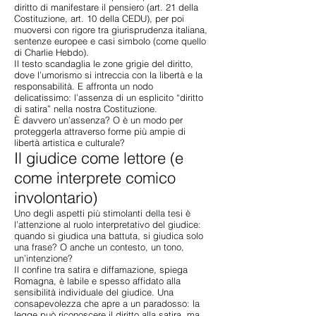
diritto di manifestare il pensiero (art. 21 della
Costituzione, art. 10 della CEDU), per poi
muoversi con rigore tra giurisprudenza italiana,
sentenze europee e casi simbolo (come quello
di Charlie Hebdo).
Il testo scandaglia le zone grigie del diritto,
dove l’umorismo si intreccia con la libertà e la
responsabilità. E affronta un nodo
delicatissimo: l’assenza di un esplicito “diritto
di satira” nella nostra Costituzione.
È davvero un’assenza? O è un modo per
proteggerla attraverso forme più ampie di
libertà artistica e culturale?
Il giudice come lettore (e
come interprete comico
involontario)
Uno degli aspetti più stimolanti della tesi è
l’attenzione al ruolo interpretativo del giudice:
quando si giudica una battuta, si giudica solo
una frase? O anche un contesto, un tono,
un’intenzione?
Il confine tra satira e diffamazione, spiega
Romagna, è labile e spesso affidato alla
sensibilità individuale del giudice. Una
consapevolezza che apre a un paradosso: la
legge può riconoscere il diritto alla satira, ma