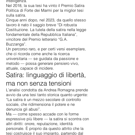
intelligenza.
Nel 2018, la sua tesi ha vinto il Premio Satira
Politica di Forte dei Marmi per la miglior tesi
sulla satira.
Cinque anni dopo, nel 2023, da quello stesso
lavoro è nato il saggio breve “Di robusta
Costituzione. La tutela della satira nella legge
fondamentale della Repubblica Italiana”,
vincitore del Premio letterario “G.A.
Buzzanga”.
Un percorso raro, e per certi versi esemplare,
che ci ricorda come anche la ricerca
universitaria — se guidata da passione e
metodo — possa generare pensiero vivo,
attuale, capace di incidere.
Satira: linguaggio di libertà,
ma non senza tensioni
L’analisi condotta da Andrea Romagna prende
avvio da una tesi tanto storica quanto urgente:
“La satira è un mezzo secolare di controllo
sociale, che ridimensiona il potere e ne
denuncia gli abusi”.
Ma — come spesso accade con le forme
espressive più libere — la satira si scontra con
altri diritti: onore, reputazione, identità
personale. È proprio da questo attrito che la
tesi costruisce il suo impianto, partendo dal