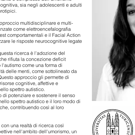
gnitiva, sia negli adolescenti e adulti
rotipici.
pproccio multidisciplinare e multi-
nzate come elettroencefalografia
test comportamentali e il Facial Action
are le risposte neurocognitive legate
 questa ricerca è l'adozione del
he rifiuta la concezione deficit
o l'autismo come una forma di
sità delle menti, come sottolineato da
Questo approccio gli permette di
risorse cognitive, affettive e
llo spettro autistico.
lo di potenziare e sostenere il senso
llo spettro autistico e il loro modo di
iche, contribuendo così al loro
e con una realtà di ricerca così
ettive nell'ambito dell'umorismo, un