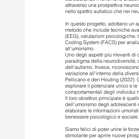
attraverso una prospettiva neuroco
nello spettro autistico che nei neu
In questo progetto, adottano un a
metodo che include tecniche ava
(EEG), valutazioni psicologiche, 
Coding System (FACS) per analizz
all'umorismo.
Uno degli aspetti più rilevanti di
paradigma della neurodiversità, c
dell'autismo. Invece, riconoscon
variazione all'interno della diver
Pellicano e den Houting (2022). 
esplorare il potenziale unico e le 
comportamentali degli individui ne
Il loro obiettivo principale è quel
dell'umorismo degli adolescenti ne
elaborare le informazioni umorist
benessere psicologico e sociale.
Siamo felici di poter unire le forz
stimolante per aprire nuove prosp