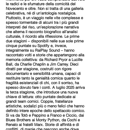
le radici e le sfumature della comicità del
Novecento e oltre. Non si tratta di una galleria
celebrativa, né di un'antologia nostalgica.
Piuttosto, è un viaggio nelle vite complesse e
spesso tormentate di alcuni tra i più grandi
interpreti del riso, un’esplorazione narrativa
che alterna il racconto biografico all’analisi
culturale, il ricordo alla riflessione. Le prime
due stagioni – disponibili nelle sue sole prime
cinque puntate su Spotify e, invece,
integralmente su RaiPlay Sound – hanno
raccontato volti e storie che appartengono alla
memoria collettiva: da Richard Pryor a Lucille
Ball, da Charlie Chaplin a Jim Carrey. Dieci
ritratti per stagione, costruiti con rigore
documentario e sensibilità umana, capaci di
restituire tanto la genialità comica quanto le
fragilità esistenziali di chi, con il sorriso, ha
spesso dovuto fare i conti. A luglio 2025 arriva
la terza stagione, che introduce una nuova
chiave di lettura: otto puntate dedicate ai
grandi team comici. Coppie, fratellanze
artistiche, sodalizi più o meno felici che hanno
definito intere epoche dello spettacolo comico.
Si va da Totò e Peppino a Franco e Ciccio, dai
Blues Brothers ai Monty Python, da Cochi e
Renato ai fratelli Marx. Storie di affinità e di
conflitti, di magie che nascono anche dove