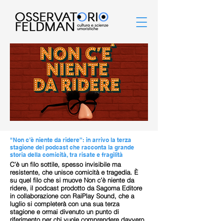
"Non c’è niente da ridere”: in arrivo la terza
stagione del podcast che racconta la grande
storia della comicità, tra risate e fragilità
C’è un filo sottile, spesso invisibile ma
resistente, che unisce comicità e tragedia. È
su quel filo che si muove Non c’è niente da
ridere, il podcast prodotto da Sagoma Editore
in collaborazione con RaiPlay Sound, che a
luglio si completerà con una sua terza
stagione e ormai divenuto un punto di
riferimento per chi vuole comprendere davvero