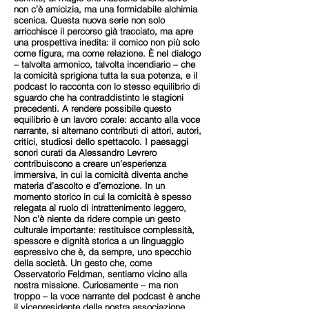
non c’è amicizia, ma una formidabile alchimia
scenica. Questa nuova serie non solo
arricchisce il percorso già tracciato, ma apre
una prospettiva inedita: il comico non più solo
come figura, ma come relazione. È nel dialogo
– talvolta armonico, talvolta incendiario – che
la comicità sprigiona tutta la sua potenza, e il
podcast lo racconta con lo stesso equilibrio di
sguardo che ha contraddistinto le stagioni
precedenti. A rendere possibile questo
equilibrio è un lavoro corale: accanto alla voce
narrante, si alternano contributi di attori, autori,
critici, studiosi dello spettacolo. I paesaggi
sonori curati da Alessandro Levrero
contribuiscono a creare un’esperienza
immersiva, in cui la comicità diventa anche
materia d’ascolto e d’emozione. In un
momento storico in cui la comicità è spesso
relegata al ruolo di intrattenimento leggero,
Non c’è niente da ridere compie un gesto
culturale importante: restituisce complessità,
spessore e dignità storica a un linguaggio
espressivo che è, da sempre, uno specchio
della società. Un gesto che, come
Osservatorio Feldman, sentiamo vicino alla
nostra missione. Curiosamente – ma non
troppo – la voce narrante del podcast è anche
il vicepresidente della nostra associazione,