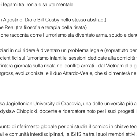
 legami tra ironia e salute mentale.
Agostino, Dio e Bill Cosby nello stesso abstract)
 Real (tra filosofia e terapia della risata)
 che racconta come l’umorismo sia diventato arma, scudo e denu
ari in cui ridere è diventato un problema legale (soprattutto per 
ientifici sull’umorismo infantile, sessioni dedicate alla comicità
ntera giornata sulla risata nei conflitti armati - dal Vietnam alla 
ngross, evoluzionista, e il duo Attardo-Veale, che si cimenterà nell
sa Jagiellonian University di Cracovia, una delle università più a
ysław Chłopicki, docente e ricercatore noto per i suoi progetti 
nto di riferimento globale per chi studia il comico in chiave teori
ali e comunità interdisciplinari, la ISHS ha tra i suoi membri atti