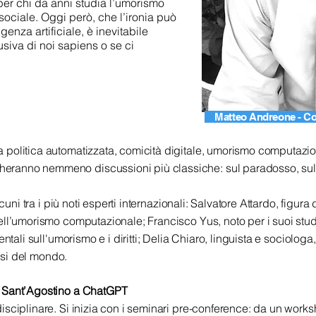
per chi da anni studia l’umorismo
ociale. Oggi però, che l’ironia può
genza artificiale, è inevitabile
siva di noi sapiens o se ci
Matteo Andreone - Con
politica automatizzata, comicità digitale, umorismo computazio
ranno nemmeno discussioni più classiche: sul paradosso, sull
cuni tra i più noti esperti internazionali: Salvatore Attardo, figura 
ell’umorismo computazionale; Francisco Yus, noto per i suoi stud
entali sull'umorismo e i diritti; Delia Chiaro, linguista e sociolo
aesi del mondo.
a Sant’Agostino a ChatGPT
isciplinare. Si inizia con i seminari pre-conference: da un wor