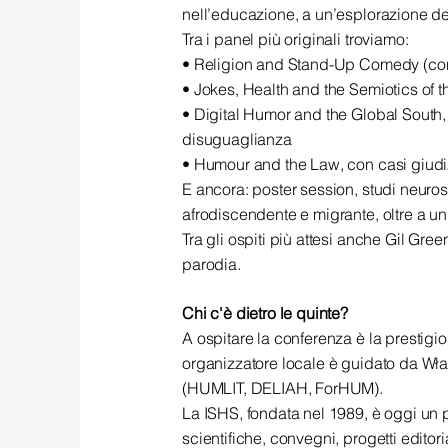
nell’educazione, a un’esplorazione dei
Tra i panel più originali troviamo:
• Religion and Stand-Up Comedy (con 
• Jokes, Health and the Semiotics of the
• Digital Humor and the Global South,
disuguaglianza
• Humour and the Law, con casi giudizi
E ancora: poster session, studi neurosc
afrodiscendente e migrante, oltre a un'i
Tra gli ospiti più attesi anche Gil Gree
parodia.
Chi c'è dietro le quinte?
A ospitare la conferenza è la prestigio
organizzatore locale è guidato da Wład
(HUMLIT, DELIAH, ForHUM).
La ISHS, fondata nel 1989, è oggi un pu
scientifiche, convegni, progetti editori